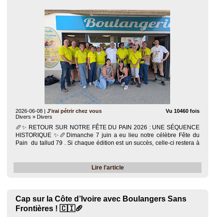
2026-06-08
|
J'irai pétrir chez vous
Vu 10460 fois
Divers » Divers
🥖✨ RETOUR SUR NOTRE FÊTE DU PAIN 2026 : UNE SÉQUENCE
HISTORIQUE ✨🥖​Dimanche 7 juin a eu lieu notre célèbre Fête du
Pain du tallud 79 . Si chaque édition est un succès, celle-ci restera à
jamais gravée dans nos mémoires, empreinte d'une vive émotion. ❤️​
Cette..
Lire l'article
Cap sur la Côte d’Ivoire avec Boulangers Sans
Frontières ! 🇨🇮🥖