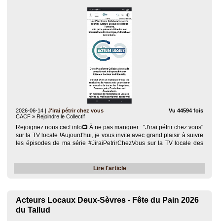
2026-06-14
|
J'irai pétrir chez vous
Vu 44594 fois
CACF » Rejoindre le Collectif
Rejoignez nous cacf.info​📺 À ne pas manquer : "J'irai pétrir chez vous"
sur la TV locale !​Aujourd'hui, je vous invite avec grand plaisir à suivre
les épisodes de ma série #JiraiPetrirChezVous sur la TV locale des
Deux-Sèvres (Nouvelle-Aquitaine) !​🚀 Rejoignez-moi sur Smartrezo..
Lire l'article
Acteurs Locaux Deux-Sèvres - Fête du Pain 2026
du Tallud