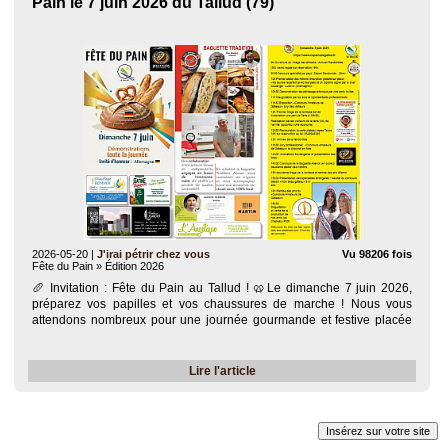
Pain le 7 juin 2026 du Tallud (79)
2026-05-20
|
J'irai pétrir chez vous
Vu 98206 fois
Fête du Pain » Édition 2026
🥖 Invitation : Fête du Pain au Tallud ! 🥨​Le dimanche 7 juin 2026,
préparez vos papilles et vos chaussures de marche ! Nous vous
attendons nombreux pour une journée gourmande et festive placée
sous le signe du savoir-faire et de la convivialité.​📅 Au Programme de
votre Dimanche..
Lire l'article
Insérez sur votre site