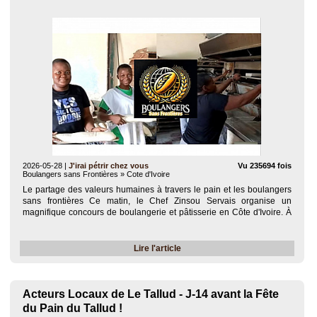
2026-05-28
|
J'irai pétrir chez vous
Vu 235694 fois
Boulangers sans Frontières » Cote d'Ivoire
Le partage des valeurs humaines à travers le pain et les boulangers
sans frontières Ce matin, le Chef Zinsou Servais organise un
magnifique concours de boulangerie et pâtisserie en Côte d'Ivoire. À
l'honneur : un groupe de femmes formidables qui réalisent leurs
produits de A à Z, du..
Lire l'article
Acteurs Locaux de Le Tallud - J-14 avant la Fête
du Pain du Tallud !