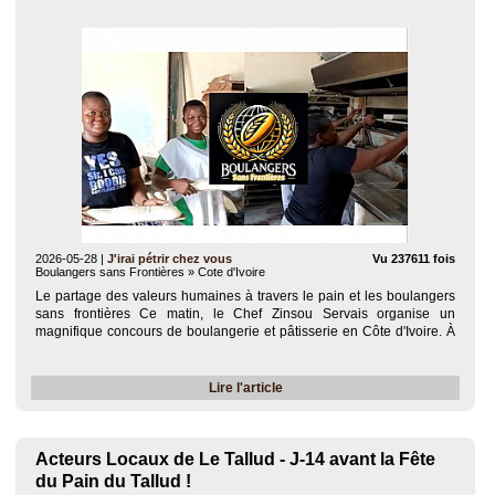
2026-05-28
|
J'irai pétrir chez vous
Vu 237611 fois
Boulangers sans Frontières » Cote d'Ivoire
Le partage des valeurs humaines à travers le pain et les boulangers
sans frontières Ce matin, le Chef Zinsou Servais organise un
magnifique concours de boulangerie et pâtisserie en Côte d'Ivoire. À
l'honneur : un groupe de femmes formidables qui réalisent leurs
produits de A à Z, du..
Lire l'article
Acteurs Locaux de Le Tallud - J-14 avant la Fête
du Pain du Tallud !