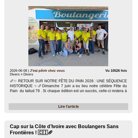
2026-06-08
|
J'irai pétrir chez vous
Vu 10526 fois
Divers » Divers
🥖✨ RETOUR SUR NOTRE FÊTE DU PAIN 2026 : UNE SÉQUENCE
HISTORIQUE ✨🥖​Dimanche 7 juin a eu lieu notre célèbre Fête du
Pain du tallud 79 . Si chaque édition est un succès, celle-ci restera à
jamais gravée dans nos mémoires, empreinte d'une vive émotion. ❤️​
Cette..
Lire l'article
Cap sur la Côte d’Ivoire avec Boulangers Sans
Frontières ! 🇨🇮🥖