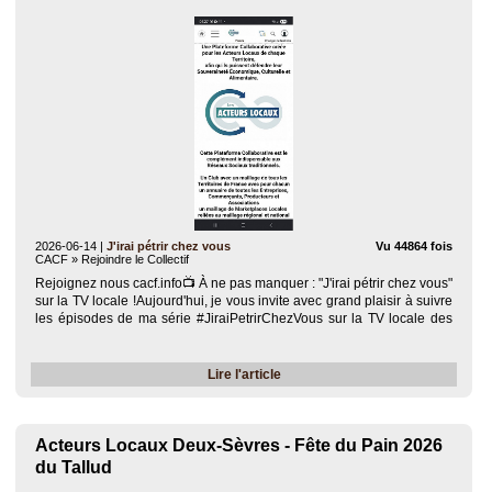
2026-06-14
|
J'irai pétrir chez vous
Vu 44864 fois
CACF » Rejoindre le Collectif
Rejoignez nous cacf.info​📺 À ne pas manquer : "J'irai pétrir chez vous"
sur la TV locale !​Aujourd'hui, je vous invite avec grand plaisir à suivre
les épisodes de ma série #JiraiPetrirChezVous sur la TV locale des
Deux-Sèvres (Nouvelle-Aquitaine) !​🚀 Rejoignez-moi sur Smartrezo..
Lire l'article
Acteurs Locaux Deux-Sèvres - Fête du Pain 2026
du Tallud