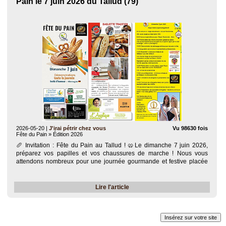
Pain le 7 juin 2026 du Tallud (79)
2026-05-20
|
J'irai pétrir chez vous
Vu 98630 fois
Fête du Pain » Édition 2026
🥖 Invitation : Fête du Pain au Tallud ! 🥨​Le dimanche 7 juin 2026,
préparez vos papilles et vos chaussures de marche ! Nous vous
attendons nombreux pour une journée gourmande et festive placée
sous le signe du savoir-faire et de la convivialité.​📅 Au Programme de
votre Dimanche..
Lire l'article
Insérez sur votre site