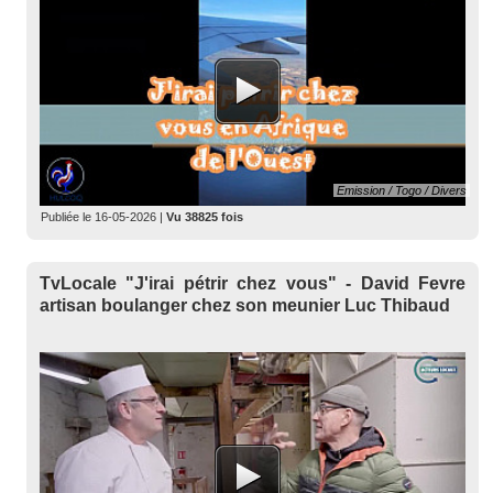
Emission / Togo / Divers
Publiée le
16-05-2026
|
Vu 38825 fois
TvLocale "J'irai pétrir chez vous" - David Fevre
artisan boulanger chez son meunier Luc Thibaud