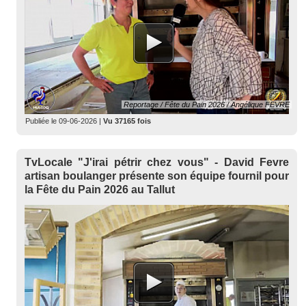
Reportage / Fête du Pain 2026 / Angélique FEVRE
Publiée le
09-06-2026
|
Vu 37165 fois
TvLocale "J'irai pétrir chez vous" - David Fevre
artisan boulanger présente son équipe fournil pour
la Fête du Pain 2026 au Tallut