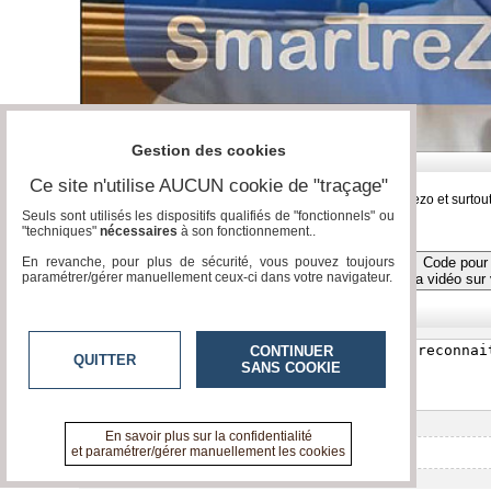
Gestion des cookies
26-05-2026
| Reportage | | |
Vu 47781 fois
Ce site n'utilise AUCUN cookie de "traçage"
En effet , il faut rajouter le réseau social français Smartrezo et su
Seuls sont utilisés les dispositifs qualifiés de "fonctionnels" ou
"techniques"
nécessaires
à son fonctionnement..
Code pour 
En revanche, pour plus de sécurité, vous pouvez toujours
Toutes les vidéos
paramétrer/gérer manuellement ceux-ci dans votre navigateur.
la vidéo sur 
Réagissez, commentez !
CONTINUER
QUITTER
SANS COOKIE
En savoir plus sur la confidentialité
et paramétrer/gérer manuellement les cookies
Aucun commentaire pour l'instant