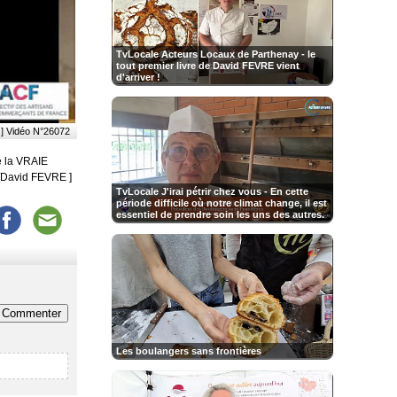
TvLocale Acteurs Locaux de Parthenay - le
tout premier livre de David FEVRE vient
d'arriver !
] Vidéo N°26072
ie la VRAIE
[David FEVRE ]
TvLocale J'irai pétrir chez vous - ​En cette
période difficile où notre climat change, il est
essentiel de prendre soin les uns des autres.
Commenter
Les boulangers sans frontières