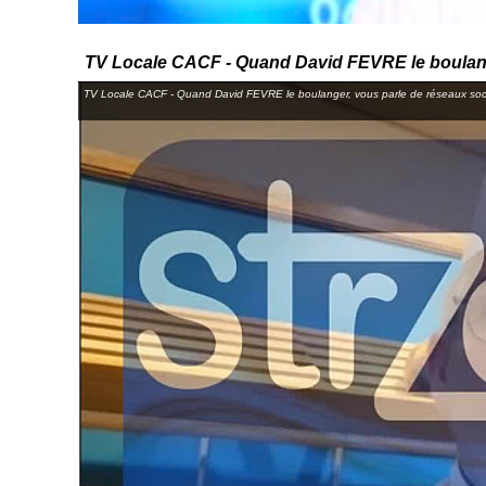
TV Locale CACF - Quand David FEVRE le boulang
TV Locale CACF - Quand David FEVRE le boulanger, vous parle de réseaux soc