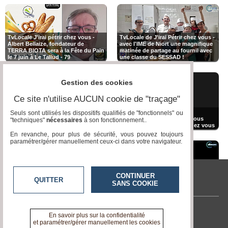
TvLocale J'irai pétrir chez vous -
TvLocale de J'irai Pétrir chez vous -
Albert Bellaize, fondateur de
avec l'IME de Niort une magnifique
TERRA BIOTA sera à la Fête du Pain
matinée de partage au fournil avec
le 7 juin à Le Tallud - 79
une classe du SESSAD !
Gestion des cookies
Ce site n'utilise AUCUN cookie de "traçage"
TV Locale CACF - David FEVRE
vous présente Thomas LESUR
TV Locale du Tallud - avec
Seuls sont utilisés les dispositifs qualifiés de "fonctionnels" ou
traiteur L'Île aux Délices à Dolus
aujourd'hui Apolline chez vous
"techniques"
nécessaires
à son fonctionnement..
d'Oléron en Charente-Maritime
chez David de j'irai pétrir chez vous
En revanche, pour plus de sécurité, vous pouvez toujours
paramétrer/gérer manuellement ceux-ci dans votre navigateur.
CONTINUER
QUITTER
TV Locale de Boulangers sans
TvLocale J'irai pétrir chez vous -
SANS COOKIE
J'irai pétrir chez vous
Frontières implantée dans 27 pays
David Fevre artisan boulanger chez
dans le monde
Marcel le boulanger au Togo
Contactez-nous
En savoir plus sur la confidentialité
et paramétrer/gérer manuellement les cookies
En savoir +