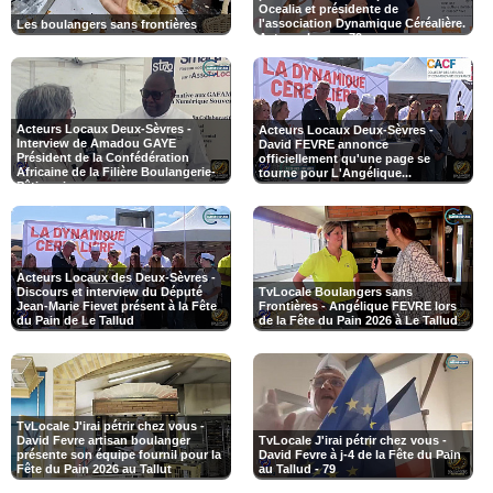
Ocealia et présidente de
l'association Dynamique Céréalière.
Les boulangers sans frontières
Acteurs locaux 79
Acteurs Locaux Deux-Sèvres -
Acteurs Locaux Deux-Sèvres -
Interview de Amadou GAYE
David FEVRE annonce
Président de la Confédération
officiellement qu'une page se
Africaine de la Filière Boulangerie-
tourne pour L'Angélique...
Pâtisserie
Acteurs Locaux des Deux-Sèvres -
Discours et interview du Député
TvLocale Boulangers sans
Jean-Marie Fievet présent à la Fête
Frontières - Angélique FEVRE lors
du Pain de Le Tallud
de la Fête du Pain 2026 à Le Tallud
TvLocale J'irai pétrir chez vous -
David Fevre artisan boulanger
TvLocale J'irai pétrir chez vous -
présente son équipe fournil pour la
David Fevre à j-4 de la Fête du Pain
Fête du Pain 2026 au Tallut
au Tallud - 79