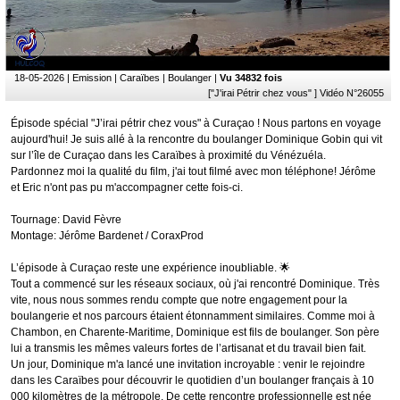
18-05-2026
| Emission | Caraïbes | Boulanger |
Vu 34832 fois
["J'irai Pétrir chez vous" ] Vidéo N°26055
Épisode spécial "J’irai pétrir chez vous" à Curaçao ! Nous partons en voyage
aujourd'hui! Je suis allé à la rencontre du boulanger Dominique Gobin qui vit
sur l’île de Curaçao dans les Caraïbes à proximité du Vénézuéla.
Pardonnez moi la qualité du film, j'ai tout filmé avec mon téléphone! Jérôme
et Eric n'ont pas pu m'accompagner cette fois-ci.
Tournage: David Fèvre
Montage: Jérôme Bardenet / CoraxProd
L’épisode à Curaçao reste une expérience inoubliable. 🌟
​Tout a commencé sur les réseaux sociaux, où j'ai rencontré Dominique. Très
vite, nous nous sommes rendu compte que notre engagement pour la
boulangerie et nos parcours étaient étonnamment similaires. Comme moi à
Chambon, en Charente-Maritime, Dominique est fils de boulanger. Son père
lui a transmis les mêmes valeurs fortes de l’artisanat et du travail bien fait.
​Un jour, Dominique m'a lancé une invitation incroyable : venir le rejoindre
dans les Caraïbes pour découvrir le quotidien d’un boulanger français à 10
000 kilomètres de la métropole. De cette rencontre professionnelle est née