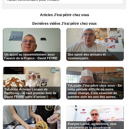
Articles J'irai pétrir chez vous
Dernières vidéos J'irai pétrir chez vous
Un appel au rassemblement pour
Sos santé des artisans et
l'avenir de la France - David FEVRE
commerçants
TvLocale J'irai pétrir chez vous - ​En
TvLocale Acteurs Locaux de
cette période difficile où notre
Parthenay - le tout premier livre de
climat change, il est essentiel de
David FEVRE vient d'arriver !
prendre soin les uns des autres.
Evelyne Laché, agricultrice, vice-
présidente de la coopérative